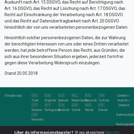
Auskunft nach Art. 15 DSGVO, das Recht auf Berichtigung nach
Art. 16 DSGVO, das Recht auf Löschung nach Art. 17 DSGVO, das
Recht auf Einschränkung der Verarbeitung nach Art. 18 DSGVO
und das Recht auf Datenübertragbarkeit nach Art. 20 DSGVO
hinsichtlich der von uns verarbeiteten personenbezogenen Daten.
Hinsichtlich solcher personenbezogenen Daten, die zur Wahrung
der berechtigten Interessen von uns oder eines Dritten verarbeitet
werden, hat jede betroffene Person das Recht, aus Gründen, die
sich aus ihrer besonderen Situation ergeben, jederzeit formfrei
gegen diese Verarbeitung Widerspruch einzulegen.
Stand 20.05.2018
Groupio.app
🇩🇪
🇬🇧
🇪🇸
🇳🇱
🇷🇺
🇹🇷
Contact
/
Tysk
Engelsk
Spansk
Nederlands
Russisk
Tyrkisk
Imprint
/
🇮🇹
🇵🇹
🇸🇦
🇬🇷
🇳🇴
🇩🇰
Cookies
Italiano
Portugisisk
Arabisk
Gresk
Norsk
Dansk
🇸🇪
Datenschutz
Svenska
Nutzungsbe
Liker du informasjonskapsler?
🍪 jeg aksepterer
Mer info
RSS