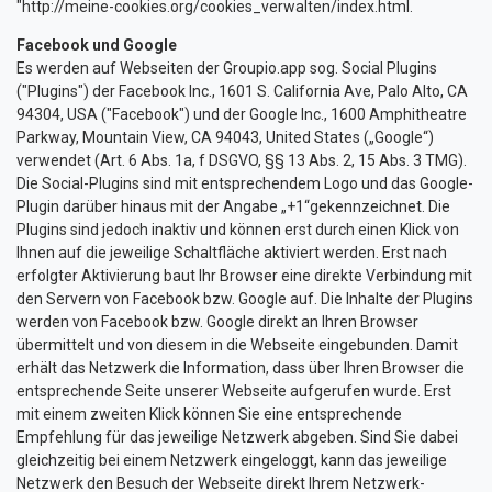
"http://meine-cookies.org/cookies_verwalten/index.html
.
Facebook und Google
Es werden auf Webseiten der Groupio.app sog. Social Plugins
("Plugins") der Facebook Inc., 1601 S. California Ave, Palo Alto, CA
94304, USA ("Facebook") und der Google Inc., 1600 Amphitheatre
Parkway, Mountain View, CA 94043, United States („Google“)
verwendet (Art. 6 Abs. 1a, f DSGVO, §§ 13 Abs. 2, 15 Abs. 3 TMG).
Die Social-Plugins sind mit entsprechendem Logo und das Google-
Plugin darüber hinaus mit der Angabe „+1“gekennzeichnet. Die
Plugins sind jedoch inaktiv und können erst durch einen Klick von
Ihnen auf die jeweilige Schaltfläche aktiviert werden. Erst nach
erfolgter Aktivierung baut Ihr Browser eine direkte Verbindung mit
den Servern von Facebook bzw. Google auf. Die Inhalte der Plugins
werden von Facebook bzw. Google direkt an Ihren Browser
übermittelt und von diesem in die Webseite eingebunden. Damit
erhält das Netzwerk die Information, dass über Ihren Browser die
entsprechende Seite unserer Webseite aufgerufen wurde. Erst
mit einem zweiten Klick können Sie eine entsprechende
Empfehlung für das jeweilige Netzwerk abgeben. Sind Sie dabei
gleichzeitig bei einem Netzwerk eingeloggt, kann das jeweilige
Netzwerk den Besuch der Webseite direkt Ihrem Netzwerk-