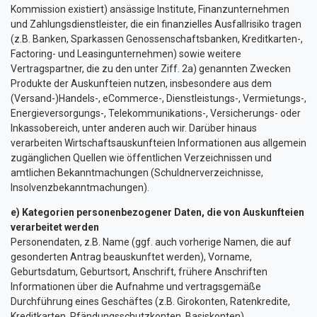
Kommission existiert) ansässige Institute, Finanzunternehmen
und Zahlungsdienstleister, die ein finanzielles Ausfallrisiko tragen
(z.B. Banken, Sparkassen Genossenschaftsbanken, Kreditkarten-,
Factoring- und Leasingunternehmen) sowie weitere
Vertragspartner, die zu den unter Ziff. 2a) genannten Zwecken
Produkte der Auskunfteien nutzen, insbesondere aus dem
(Versand-)Handels-, eCommerce-, Dienstleistungs-, Vermietungs-,
Energieversorgungs-, Telekommunikations-, Versicherungs- oder
Inkassobereich, unter anderen auch wir. Darüber hinaus
verarbeiten Wirtschaftsauskunfteien Informationen aus allgemein
zugänglichen Quellen wie öffentlichen Verzeichnissen und
amtlichen Bekanntmachungen (Schuldnerverzeichnisse,
Insolvenzbekanntmachungen).
e) Kategorien personenbezogener Daten, die von Auskunfteien
verarbeitet werden
Personendaten, z.B. Name (ggf. auch vorherige Namen, die auf
gesonderten Antrag beauskunftet werden), Vorname,
Geburtsdatum, Geburtsort, Anschrift, frühere Anschriften
Informationen über die Aufnahme und vertragsgemäße
Durchführung eines Geschäftes (z.B. Girokonten, Ratenkredite,
Kreditkarten, Pfändungsschutzkonten, Basiskonten)