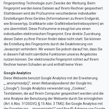
Fingerprinting-Technologie zum Zwecke der Werbung. Beim
Fingerprint werden keine Dateien auf Ihrem Rechner gespeichert.
Stattdessen wird die Prüfsumme verschiedener individueller
Einstellungen Ihres Gerätes (Informationen zu Ihrem Endgerät,
wie Browsertyp, Grafikkarte oder Grafiktreiberbetriebssystem) an
uns übermittelt. Diese Prüfsumme erzeugt bei uns einen
individuellen elektronischen Fingerprint. Eine direkte Zuordnung
dieser Daten zu Ihrer Person findet dabei nicht statt. Sie können
die Erstellung des Fingerprints durch die Deaktivierung von
Javascript verhindern. Wir weisen Sie jedoch darauf hin, dass Sie
in diesem Fall nicht sämtliche Funktionen unseres Angebotes
nutzen können. Der elektronische Fingerprint richtet auf Ihrem
Rechner keinen Schaden an und enthält keine Viren.
Google Analytics
Diese Webseite benutzt Google Analytics mit der Erweiterung
„_anonymizeIp()“, einen Webanalysedienst der Google Inc.
(„Google“). Google Analytics verwendet sog. „Cookies“,
Textdateien, die auf Ihrem Computer gespeichert werden und die
eine Analyse der Benutzung der Webseite durch Sie ermöglichen
(Art. 6 Abs. 1f DSGVO, § 15 Abs. 3 TMG). Bei Google Analytics mit
der Erweiterung „_anonymizeIp()“ wird Ihre IP-Adresse von Google