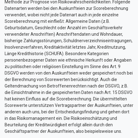
Methode zur Prognose von Risikowahrscheinlichkeiten. Folgende
Datenarten werden bei den Auskunfteien zur Scoreberechnung
verwendet, wobei nicht jede Datenart auch in jede einzelne
Scoreberechnung mit einfließt: Allgemeine Daten (z.B.
Geburtsdatum, Geschlecht oder Anzahl im Geschäftsverkehr
verwendeter Anschriften) Anschriftendaten und Wohndauer,
bisherige Zahlungsstörungen, Schuldnerverzeichniseintragungen,
Insolvenzverfahren, Kreditaktivität letztes Jahr, Kreditnutzung,
Länge Kredithistorie (SCHUFA). Besondere Kategorien
personenbezogener Daten wie ethnische Herkunft oder Angaben
zu politischen oder religiösen Einstellung im Sinne des Art. 9
DSGVO werden von den Auskunfteien weder gespeichert noch bei
der Berechnung von Scorewerten berücksichtigt. Auch die
Geltendmachung von Betroffenenrechten nach der DSGVO, z.B.
die Einsichtnahme in die gespeicherten Daten nach Art. 15 DSGVO
hat keinen Einfluss auf die Scoreberechnung. Die übermittelten
Scorewerte unterstützen Vertragspartner der Auskunfteien, unter
anderen auch uns, bei der Entscheidungsfindung und gehen dort
in das Risikomanagement ein. Die Risikoeinschätzung und
Beurteilung der Kreditwürdigkeit erfolgt allein durch den
Geschäftspartner der Auskunfteien, also beispielsweise uns.