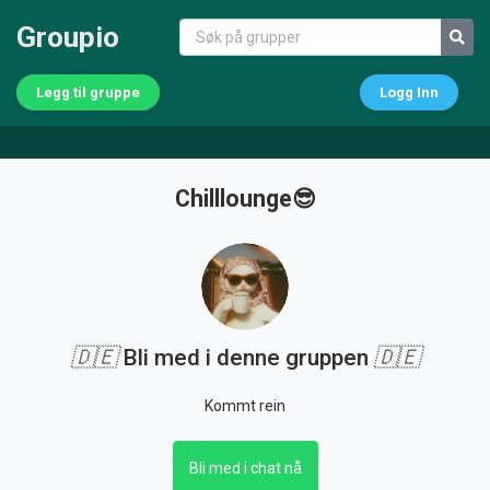
Groupio
Legg til gruppe
Logg Inn
Chilllounge😎
🇩🇪
Bli med i denne gruppen
🇩🇪
Kommt rein
Bli med i chat nå