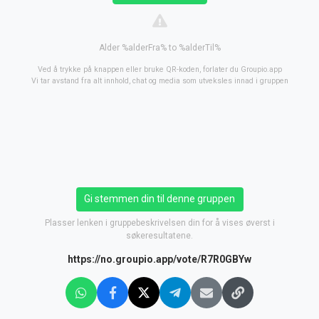
Alder %alderFra% to %alderTil%
Ved å trykke på knappen eller bruke QR-koden, forlater du Groupio.app
Vi tar avstand fra alt innhold, chat og media som utveksles innad i gruppen
Gi stemmen din til denne gruppen
Plasser lenken i gruppebeskrivelsen din for å vises øverst i
søkeresultatene.
https://no.groupio.app/vote/R7R0GBYw