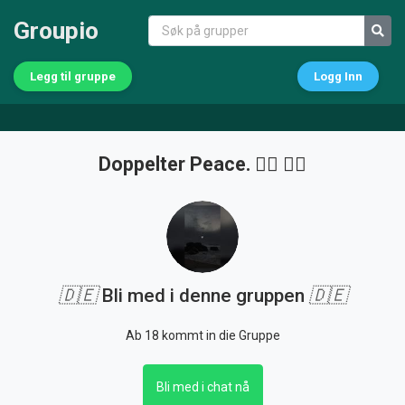
Groupio
Legg til gruppe
Logg Inn
Doppelter Peace. ✌🏻 ✌🏻
🇩🇪
Bli med i denne gruppen
🇩🇪
Ab 18 kommt in die Gruppe
Bli med i chat nå