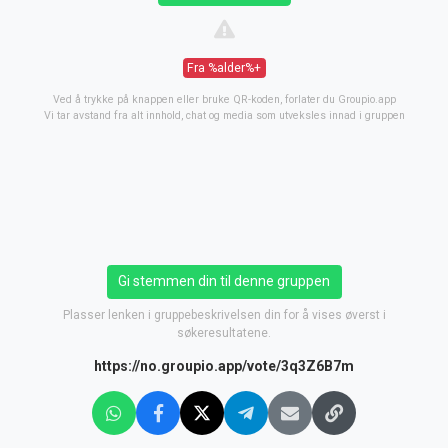
Fra %alder%+
Ved å trykke på knappen eller bruke QR-koden, forlater du Groupio.app
Vi tar avstand fra alt innhold, chat og media som utveksles innad i gruppen
Gi stemmen din til denne gruppen
Plasser lenken i gruppebeskrivelsen din for å vises øverst i
søkeresultatene.
https://no.groupio.app/vote/3q3Z6B7m