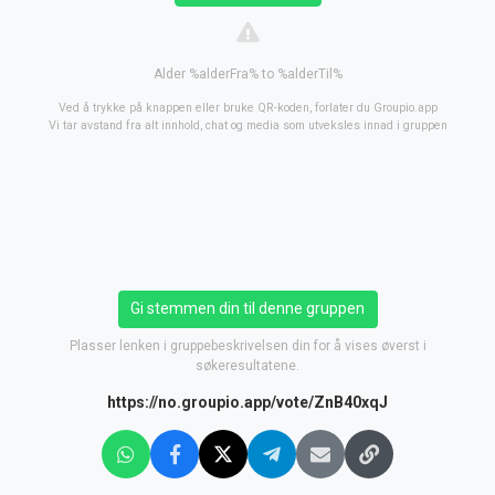
Alder %alderFra% to %alderTil%
Ved å trykke på knappen eller bruke QR-koden, forlater du Groupio.app
Vi tar avstand fra alt innhold, chat og media som utveksles innad i gruppen
Gi stemmen din til denne gruppen
Plasser lenken i gruppebeskrivelsen din for å vises øverst i
søkeresultatene.
https://no.groupio.app/vote/ZnB40xqJ