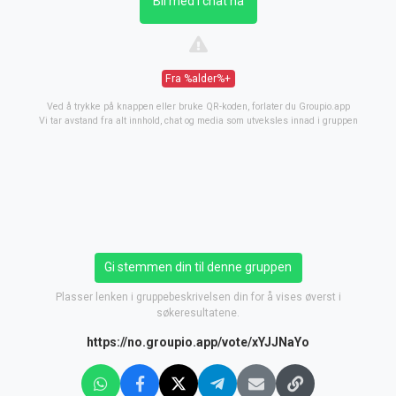
Bli med i chat nå
Fra %alder%+
Ved å trykke på knappen eller bruke QR-koden, forlater du Groupio.app
Vi tar avstand fra alt innhold, chat og media som utveksles innad i gruppen
Gi stemmen din til denne gruppen
Plasser lenken i gruppebeskrivelsen din for å vises øverst i
søkeresultatene.
https://no.groupio.app/vote/xYJJNaYo