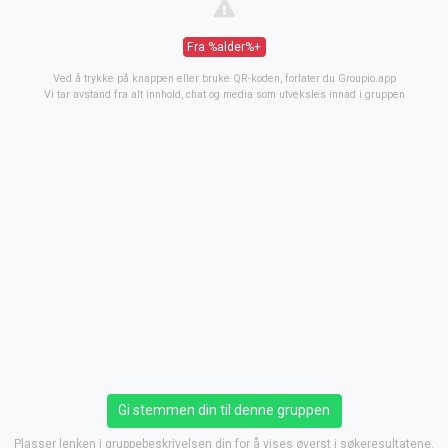
Fra %alder%+
Ved å trykke på knappen eller bruke QR-koden, forlater du Groupio.app
Vi tar avstand fra alt innhold, chat og media som utveksles innad i gruppen
Gi stemmen din til denne gruppen
Plasser lenken i gruppebeskrivelsen din for å vises øverst i søkeresultatene.