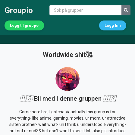
Groupio
Legg til gruppe
Logg Inn
Worldwide shit🥰
🇺🇸
Bli med i denne gruppen
🇺🇸
Come here bro, I gotcha 🫦 actually this group is for
everything- like anime, gaming, movies, ur mom, ur attractive
sister/brother- wait what- uh I think u understood. Everything-
but not ur nud3$ bc I don’t want to see it lol- also pls introduce