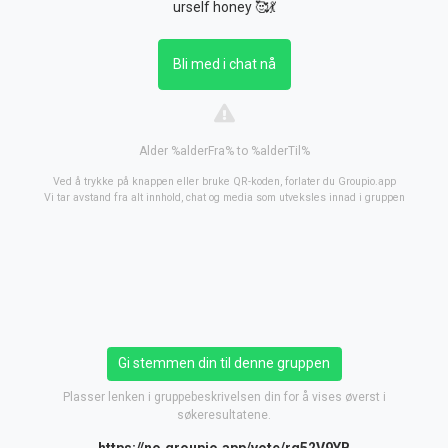
urself honey 🥰💃
Bli med i chat nå
Alder %alderFra% to %alderTil%
Ved å trykke på knappen eller bruke QR-koden, forlater du Groupio.app
Vi tar avstand fra alt innhold, chat og media som utveksles innad i gruppen
Gi stemmen din til denne gruppen
Plasser lenken i gruppebeskrivelsen din for å vises øverst i
søkeresultatene.
https://no.groupio.app/vote/rq52V9YB