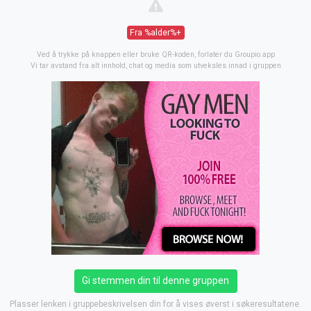
Fra %alder%+
Ved å trykke på knappen eller bruke QR-koden, forlater du Groupio.app
Vi tar avstand fra alt innhold, chat og media som utveksles innad i gruppen
Gi stemmen din til denne gruppen
Plasser lenken i gruppebeskrivelsen din for å vises øverst i søkeresultatene.