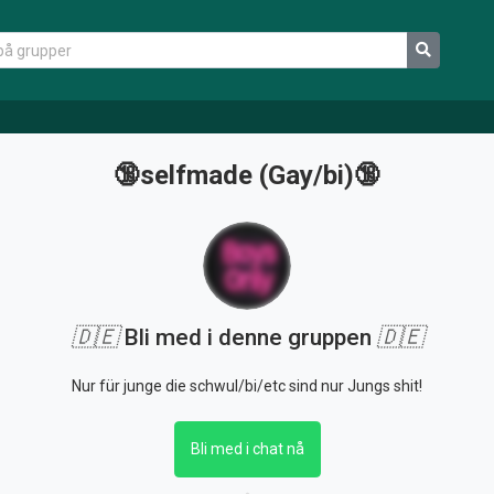
🔞selfmade (Gay/bi)🔞
🇩🇪
Bli med i denne gruppen
🇩🇪
Nur für junge die schwul/bi/etc sind nur Jungs shit!
Bli med i chat nå