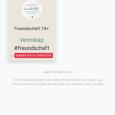
Freundschaft 18+
Vennskap
#freundschaft
%alderFra% to %alderTil%
07.08.2026
Alder Fra %alder%+
Ved å trykke på knappen eller bruke QR-koden, forlater du Groupio.app
Vi tar avstand fra alt innhold, chat og media som utveksles innad i gruppen