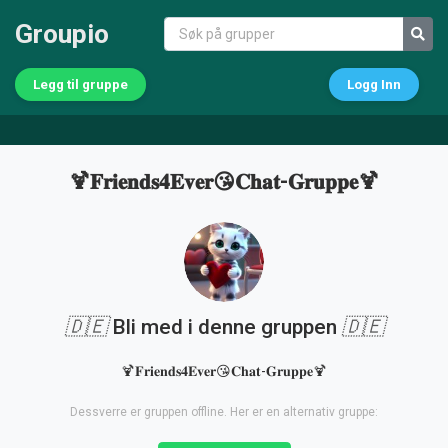
Groupio
Legg til gruppe
Logg Inn
🍹𝐅𝐫𝐢𝐞𝐧𝐝𝐬𝟒𝐄𝐯𝐞𝐫😘𝐂𝐡𝐚𝐭-𝐆𝐫𝐮𝐩𝐩𝐞🍹
🇩🇪
Bli med i denne gruppen
🇩🇪
🍹𝐅𝐫𝐢𝐞𝐧𝐝𝐬𝟒𝐄𝐯𝐞𝐫😘𝐂𝐡𝐚𝐭-𝐆𝐫𝐮𝐩𝐩𝐞🍹
Dessverre er gruppen offline. Her er en alternativ gruppe: