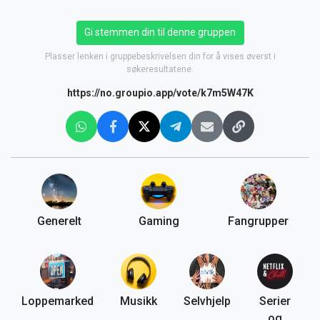
Gi stemmen din til denne gruppen
Plasser lenken i gruppebeskrivelsen din for å vises øverst i
søkeresultatene.
https://no.groupio.app/vote/k7m5W47K
Generelt
Gaming
Fangrupper
Loppemarked
Musikk
Selvhjelp
Serier
og