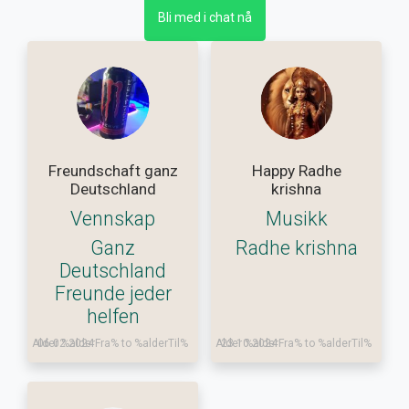
Bli med i chat nå
Freundschaft ganz
Happy Radhe
Deutschland
krishna
Vennskap
Musikk
Ganz
Radhe krishna
Deutschland
Freunde jeder
helfen
Alder %alderFra% to %alderTil%
06.02.2024
Alder %alderFra% to %alderTil%
23.10.2024