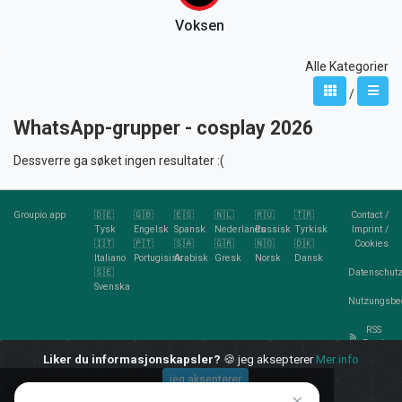
Voksen
Alle Kategorier
/
WhatsApp-grupper - cosplay 2026
Dessverre ga søket ingen resultater :(
Groupio.app
🇩🇪
🇬🇧
🇪🇸
🇳🇱
🇷🇺
🇹🇷
Contact
/
Tysk
Engelsk
Spansk
Nederlands
Russisk
Tyrkisk
Imprint
/
🇮🇹
🇵🇹
🇸🇦
🇬🇷
🇳🇴
🇩🇰
Cookies
Italiano
Portugisisk
Arabisk
Gresk
Norsk
Dansk
🇸🇪
Datenschutz
Svenska
Nutzungsbe
RSS
Feed
Liker du informasjonskapsler?
🍪 jeg aksepterer
Mer info
jeg aksepterer
×