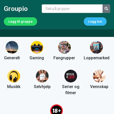
Groupio
Legg til gruppe
Logg Inn
Generelt
Gaming
Fangrupper
Loppemarked
Musikk
Selvhjelp
Serier og
Vennskap
filmer