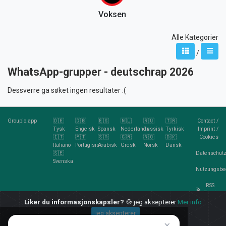
Voksen
Alle Kategorier
/
WhatsApp-grupper - deutschrap 2026
Dessverre ga søket ingen resultater :(
Groupio.app
🇩🇪
🇬🇧
🇪🇸
🇳🇱
🇷🇺
🇹🇷
Contact
/
Tysk
Engelsk
Spansk
Nederlands
Russisk
Tyrkisk
Imprint
/
🇮🇹
🇵🇹
🇸🇦
🇬🇷
🇳🇴
🇩🇰
Cookies
Italiano
Portugisisk
Arabisk
Gresk
Norsk
Dansk
🇸🇪
Datenschutz
Svenska
Nutzungsbe
RSS
Feed
Liker du informasjonskapsler?
🍪 jeg aksepterer
Mer info
jeg aksepterer
×