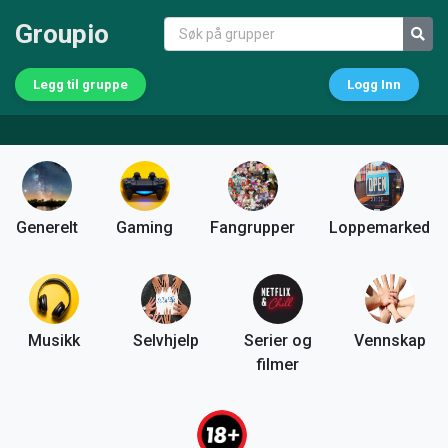
Groupio
Legg til gruppe
Logg Inn
Generelt
Gaming
Fangrupper
Loppemarked
Musikk
Selvhjelp
Serier og
Vennskap
filmer