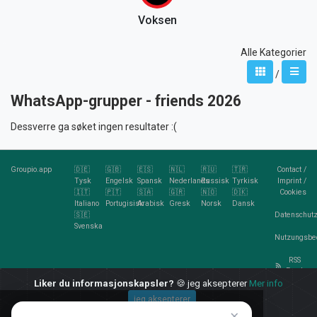
Voksen
Alle Kategorier
/
WhatsApp-grupper - friends 2026
Dessverre ga søket ingen resultater :(
Groupio.app
🇩🇪
🇬🇧
🇪🇸
🇳🇱
🇷🇺
🇹🇷
Contact
/
Tysk
Engelsk
Spansk
Nederlands
Russisk
Tyrkisk
Imprint
/
🇮🇹
🇵🇹
🇸🇦
🇬🇷
🇳🇴
🇩🇰
Cookies
Italiano
Portugisisk
Arabisk
Gresk
Norsk
Dansk
🇸🇪
Datenschutz
Svenska
Nutzungsbe
RSS
Feed
Liker du informasjonskapsler?
🍪 jeg aksepterer
Mer info
jeg aksepterer
×