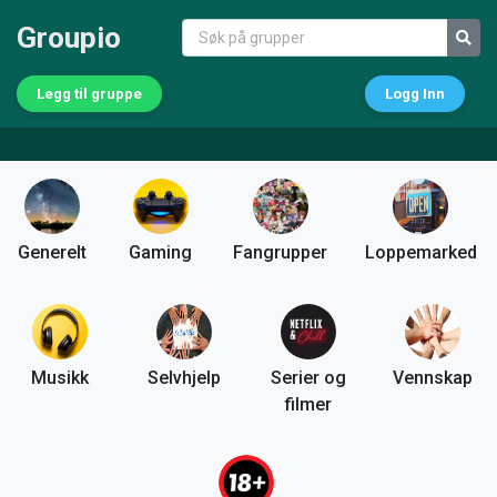
Groupio
Legg til gruppe
Logg Inn
Generelt
Gaming
Fangrupper
Loppemarked
Musikk
Selvhjelp
Serier og
Vennskap
filmer