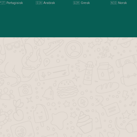
🇵🇹 Portugisisk
🇸🇦 Arabisk
🇬🇷 Gresk
🇳🇴 Norsk