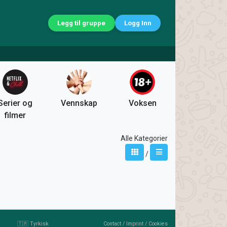
Legg til gruppe
Logg Inn
Serier og
Vennskap
Voksen
filmer
Alle Kategorier
/
🇹🇷 Tyrkisk
Contact
/
Imprint
/
Cookies