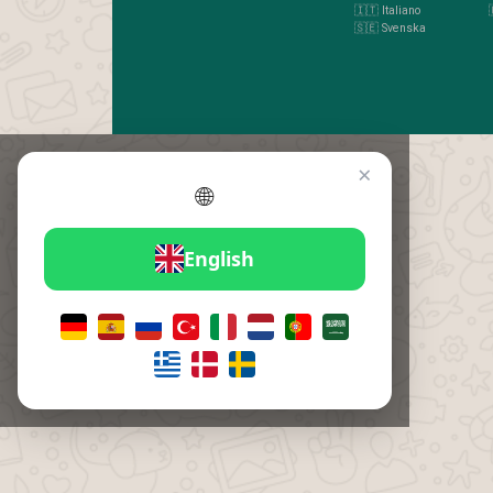
🇮🇹 Italiano
🇸🇪 Svenska
×
🌐
English