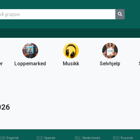
er
Loppemarked
Musikk
Selvhjelp
026
🇬🇧 Engelsk
🇪🇸 Spansk
🇳🇱 Nederlands
🇷🇺 Russisk