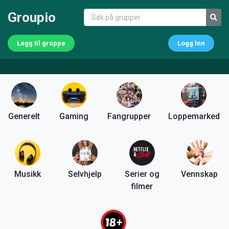
Groupio
Legg til gruppe
Logg Inn
Generelt
Gaming
Fangrupper
Loppemarked
Musikk
Selvhjelp
Serier og
Vennskap
filmer