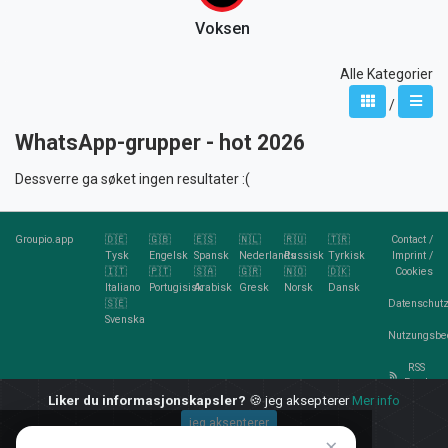
Voksen
Alle Kategorier
/
WhatsApp-grupper - hot 2026
Dessverre ga søket ingen resultater :(
Groupio.app
🇩🇪
🇬🇧
🇪🇸
🇳🇱
🇷🇺
🇹🇷
Contact
/
Tysk
Engelsk
Spansk
Nederlands
Russisk
Tyrkisk
Imprint
/
🇮🇹
🇵🇹
🇸🇦
🇬🇷
🇳🇴
🇩🇰
Cookies
Italiano
Portugisisk
Arabisk
Gresk
Norsk
Dansk
🇸🇪
Datenschutz
Svenska
Nutzungsbe
RSS
Feed
Liker du informasjonskapsler?
🍪 jeg aksepterer
Mer info
jeg aksepterer
×